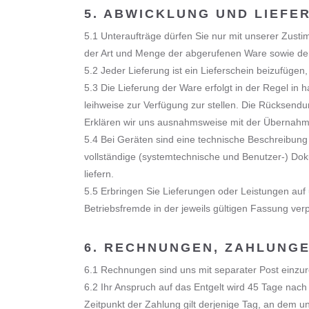
5. ABWICKLUNG UND LIEFE
5.1 Unteraufträge dürfen Sie nur mit unserer Zustim
der Art und Menge der abgerufenen Ware sowie der 
5.2 Jeder Lieferung ist ein Lieferschein beizufüge
5.3 Die Lieferung der Ware erfolgt in der Regel 
leihweise zur Verfügung zur stellen. Die Rücksendun
Erklären wir uns ausnahmsweise mit der Übernahm
5.4 Bei Geräten sind eine technische Beschreibung u
vollständige (systemtechnische und Benutzer-) Dok
liefern.
5.5 Erbringen Sie Lieferungen oder Leistungen auf
Betriebsfremde in der jeweils gültigen Fassung verpf
6. RECHNUNGEN, ZAHLUNG
6.1 Rechnungen sind uns mit separater Post einzu
6.2 Ihr Anspruch auf das Entgelt wird 45 Tage nac
Zeitpunkt der Zahlung gilt derjenige Tag, an dem 