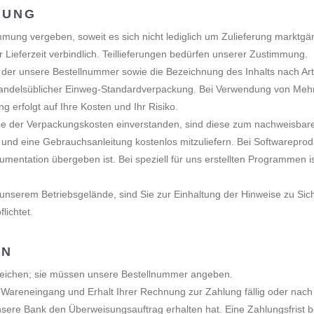
RUNG
mung vergeben, soweit es sich nicht lediglich um Zulieferung marktgängi
Lieferzeit verbindlich. Teillieferungen bedürfen unserer Zustimmung.
n, der unsere Bestellnummer sowie die Bezeichnung des Inhalts nach Ar
in handelsüblicher Einweg-Standardverpackung. Bei Verwendung von M
g erfolgt auf Ihre Kosten und Ihr Risiko.
e der Verpackungskosten einverstanden, sind diese zum nachweisbare
nd eine Gebrauchsanleitung kostenlos mitzuliefern. Bei Softwareprodukte
umentation übergeben ist. Bei speziell für uns erstellten Programmen
 unserem Betriebsgelände, sind Sie zur Einhaltung der Hinweise zu Sic
lichtet.
EN
reichen; sie müssen unsere Bestellnummer angeben.
h Wareneingang und Erhalt Ihrer Rechnung zur Zahlung fällig oder nac
unsere Bank den Überweisungsauftrag erhalten hat. Eine Zahlungsfrist