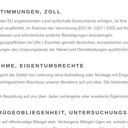
STIMMUNGEN, ZOLL
 der EU angehörenden Land außerhalb Deutschlands erfolgen, ist Ihre
 sind verpflichtet, im Rahmen der Verordnung (EG) Nr. 1207 / 2001 auf 
lassen und erforderliche amtliche Bestätigungen beizubringen.
hmigungspflichten bei (Re-) Exporten gemäß deutschen, europäischen 
gen des Ursprungslands der Waren und Dienstleistungen ausführlich un
AHME, EIGENTUMSRECHTE
 geht die Gefahr bei Lieferung ohne Aufstellung oder Montage mit Eing
t erfolgreichem Abschluss unserer Abnahme auf uns über. Die Inbetri
h Bezahlung auf uns über. Jeder verlängerte oder erweiterte Eigentum
 RÜGEOBLIEGENHEIT, UNTERSUCHUNG
ck auf offenkundige Mängel statt. Verborgene Mängel rügen wir, sobal