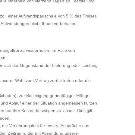
lle innerhalb von vierzehn Tagen ab Feststellung
zzgl. einer Aufwandspauschale von 5 % des Preises
 Aufwendungen bleibt Ihnen vorbehalten.
angelfrei zu wiederholen. Im Falle von
hen.
r sich der Gegenstand der Lieferung oder Leistung
unserer Wahl vom Vertrag zurücktreten oder die
Schäden), zur Beseitigung geringfügiger Mängel
n und Ablauf einer der Situation angemessen kurzen
 auf Ihre Kosten beseitigen zu lassen. Dies gilt
eiden.
die Verjährungsfrist für unsere Ansprüche aus
 den Zeitraum, der mit Absendung unserer