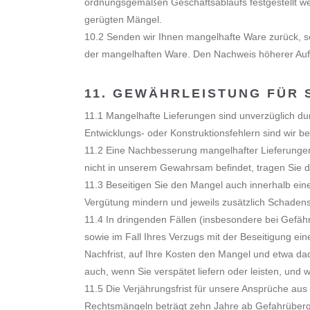
ordnungsgemäßen Geschäftsablaufs festgestellt wer
gerügten Mängel.
10.2 Senden wir Ihnen mangelhafte Ware zurück, so
der mangelhaften Ware. Den Nachweis höherer Aufw
11. GEWÄHRLEISTUNG FÜR
11.1 Mangelhafte Lieferungen sind unverzüglich du
Entwicklungs- oder Konstruktionsfehlern sind wir be
11.2 Eine Nachbesserung mangelhafter Lieferungen
nicht in unserem Gewahrsam befindet, tragen Sie d
11.3 Beseitigen Sie den Mangel auch innerhalb ein
Vergütung mindern und jeweils zusätzlich Schadens
11.4 In dringenden Fällen (insbesondere bei Gefäh
sowie im Fall Ihres Verzugs mit der Beseitigung ei
Nachfrist, auf Ihre Kosten den Mangel und etwa dad
auch, wenn Sie verspätet liefern oder leisten, und
11.5 Die Verjährungsfrist für unsere Ansprüche au
Rechtsmängeln beträgt zehn Jahre ab Gefahrüberga