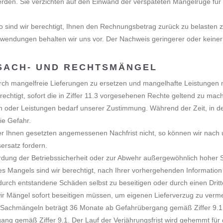
den. Sie verzichten auf den Einwand der verspäteten Mängelrüge für a
 sind wir berechtigt, Ihnen den Rechnungsbetrag zurück zu belasten 
endungen behalten wir uns vor. Der Nachweis geringerer oder keiner
 SACH- UND RECHTSMÄNGEL
rch mangelfreie Lieferungen zu ersetzen und mangelhafte Leistungen m
rechtigt, sofort die in Ziffer 11.3 vorgesehenen Rechte geltend zu mac
 oder Leistungen bedarf unserer Zustimmung. Während der Zeit, in de
ie Gefahr.
er Ihnen gesetzten angemessenen Nachfrist nicht, so können wir nach 
ersatz fordern.
rdung der Betriebssicherheit oder zur Abwehr außergewöhnlich hoher 
nes Mangels sind wir berechtigt, nach Ihrer vorhergehenden Informatio
urch entstandene Schäden selbst zu beseitigen oder durch einen Dritten
 wir Mängel sofort beseitigen müssen, um eigenen Lieferverzug zu verm
s Sachmängeln beträgt 36 Monate ab Gefahrübergang gemäß Ziffer 9.1; 
ng gemäß Ziffer 9.1. Der Lauf der Verjährungsfrist wird gehemmt für