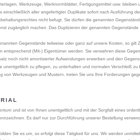
nterlagen, Werkzeuge, Werknormblätter, Fertigungsmittel usw. bleiben 
s einschließlich aller angefertigter Duplikate sofort nach Ausführung d
kbehaltungsrechtes nicht befugt. Sie dürfen die genannten Gegenstän
onst zugänglich machen. Das Duplizieren der genannten Gegenstände ist
1 genannten Gegenstände teilweise oder ganz auf unsere Kosten, so gilt Z
en entsprechend (Mit-) Eigentümer werden. Sie verwahren diese Gegenst
satz noch nicht amortisierter Aufwendungen erwerben und den Gegens
de unentgeltlich zu pflegen, zu unterhalten und normalen Verschleiß z
lung von Werkzeugen und Mustern, treten Sie uns Ihre Forderungen geg
ERIAL
gentum und ist von Ihnen unentgeltlich und mit der Sorgfalt eines orde
nnzeichnen. Es darf nur zur Durchführung unserer Bestellung verwen
 bilden Sie es um, so erfolgt diese Tätigkeit für uns. Wir werden unmi